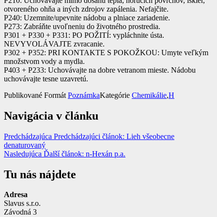
P210: Uchovávajte mimo dosahu tepla, horúcich povrchov, iskier,
otvoreného ohňa a iných zdrojov zapálenia. Nefajčite.
P240: Uzemnite/upevnite nádobu a plniace zariadenie.
P273: Zabráňte uvoľneniu do životného prostredia.
P301 + P330 + P331: PO POŽITÍ: vypláchnite ústa.
NEVYVOLÁVAJTE zvracanie.
P302 + P352: PRI KONTAKTE S POKOŽKOU: Umyte veľkým
množstvom vody a mydla.
P403 + P233: Uchovávajte na dobre vetranom mieste. Nádobu
uchovávajte tesne uzavretú.
Publikované
Formát
Poznámka
Kategórie
Chemikálie
,
H
Navigácia v článku
Predchádzajúca
Predchádzajúci článok:
Lieh všeobecne
denaturovaný
Nasledujúca
Ďalší článok:
n-Hexán p.a.
Tu nás nájdete
Adresa
Slavus s.r.o.
Závodná 3