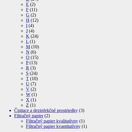
E
(2)
F
(11)
G
(2)
H
(12)
I
(4)
J
(4)
K
(24)
L
(1)
M
(10)
N
(6)
O
(15)
P
(13)
R
(3)
S
(24)
T
(10)
U
(7)
V
(2)
W
(1)
X
(1)
Z
(1)
Čistiace a dezinfekčné prostriedky
(3)
Filtračný papier
(2)
Filtračný papier kvalitatívny
(1)
Filtračný papier kvantitatívny
(1)