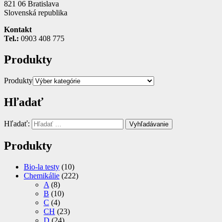
821 06 Bratislava
Slovenská republika
Kontakt
Tel.:
0903 408 775
Produkty
Produkty
Hľadať
Hľadať:
Vyhľadávanie
Produkty
Bio-la testy
(10)
Chemikálie
(222)
A
(8)
B
(10)
C
(4)
CH
(23)
D
(24)