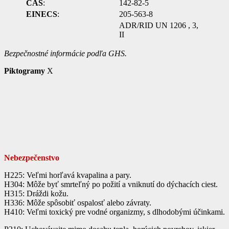
CAS
:
142-82-5
EINECS
:
205-563-8
ADR/RID UN 1206 , 3,
II
Bezpečnostné informácie podľa GHS.
Piktogramy
X
Nebezpečenstvo
H225: Veľmi horľavá kvapalina a pary.
H304: Môže byť smrteľný po požití a vniknutí do dýchacích ciest.
H315: Dráždi kožu.
H336: Môže spôsobiť ospalosť alebo závraty.
H410: Veľmi toxický pre vodné organizmy, s dlhodobými účinkami.