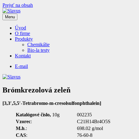
Prejsť na obsah
Menu
Slavus
Produkty pre Vaše laboratória
Úvod
O firme
Produkty
Chemikálie
Bio-la testy
Kontakt
E-mail
Brómkrezolová zeleň
[
3,3′,5,5′-Tetrabromo-m-cresolsulfonphthalein
]
Katalógové číslo,
10g
002235
Vzorec
:
C21H14Br4O5S
M.h
.:
698.02 g/mol
CAS
:
76-60-8