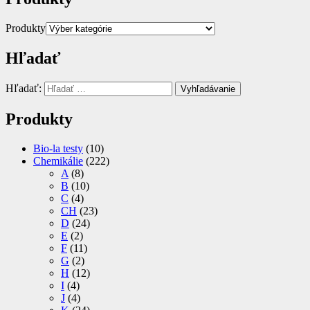
Produkty
Hľadať
Hľadať:
Vyhľadávanie
Produkty
Bio-la testy
(10)
Chemikálie
(222)
A
(8)
B
(10)
C
(4)
CH
(23)
D
(24)
E
(2)
F
(11)
G
(2)
H
(12)
I
(4)
J
(4)