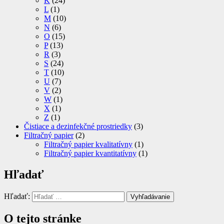
K
(24)
L
(1)
M
(10)
N
(6)
O
(15)
P
(13)
R
(3)
S
(24)
T
(10)
U
(7)
V
(2)
W
(1)
X
(1)
Z
(1)
Čistiace a dezinfekčné prostriedky
(3)
Filtračný papier
(2)
Filtračný papier kvalitatívny
(1)
Filtračný papier kvantitatívny
(1)
Hľadať
Hľadať:
Vyhľadávanie
O tejto stránke