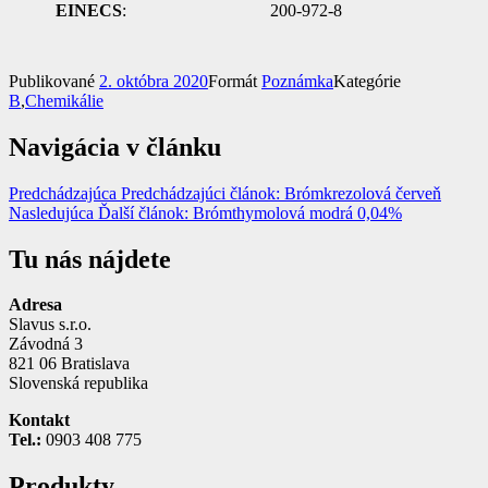
EINECS
:
200-972-8
Publikované
2. októbra 2020
Formát
Poznámka
Kategórie
B
,
Chemikálie
Navigácia v článku
Predchádzajúca
Predchádzajúci článok:
Brómkrezolová červeň
Nasledujúca
Ďalší článok:
Brómthymolová modrá 0,04%
Tu nás nájdete
Adresa
Slavus s.r.o.
Závodná 3
821 06 Bratislava
Slovenská republika
Kontakt
Tel.:
0903 408 775
Produkty