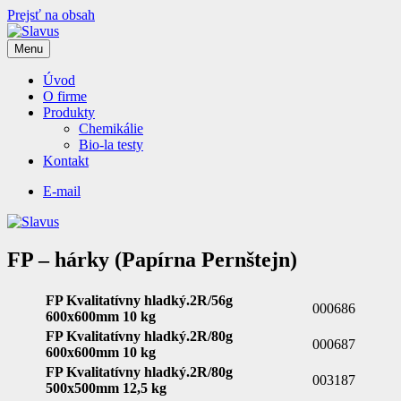
Prejsť na obsah
Menu
Slavus
Produkty pre Vaše laboratória
Úvod
O firme
Produkty
Chemikálie
Bio-la testy
Kontakt
E-mail
FP – hárky (Papírna Pernštejn)
FP Kvalitatívny hladký.2R/56g
000686
600x600mm 10 kg
FP Kvalitatívny hladký.2R/80g
000687
600x600mm 10 kg
FP Kvalitatívny hladký.2R/80g
003187
500x500mm 12,5 kg