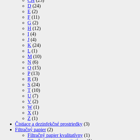
CH
(23)
D
(24)
E
(2)
F
(11)
G
(2)
H
(12)
I
(4)
J
(4)
K
(24)
L
(1)
M
(10)
N
(6)
O
(15)
P
(13)
R
(3)
S
(24)
T
(10)
U
(7)
V
(2)
W
(1)
X
(1)
Z
(1)
Čistiace a dezinfekčné prostriedky
(3)
Filtračný papier
(2)
Filtračný papier kvalitatívny
(1)