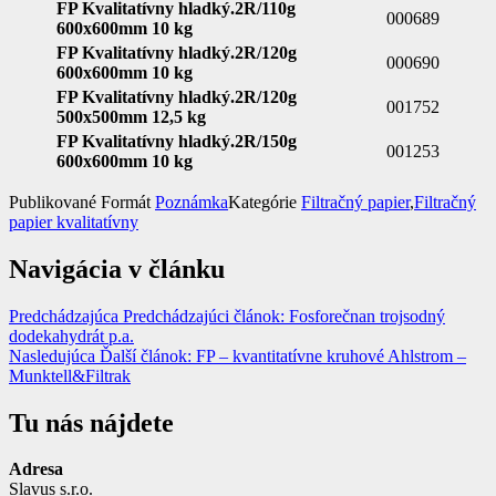
FP Kvalitatívny hladký.2R/110g
000689
600x600mm 10 kg
FP Kvalitatívny hladký.2R/120g
000690
600x600mm 10 kg
FP Kvalitatívny hladký.2R/120g
001752
500x500mm 12,5 kg
FP Kvalitatívny hladký.2R/150g
001253
600x600mm 10 kg
Publikované
Formát
Poznámka
Kategórie
Filtračný papier
,
Filtračný
papier kvalitatívny
Navigácia v článku
Predchádzajúca
Predchádzajúci článok:
Fosforečnan trojsodný
dodekahydrát p.a.
Nasledujúca
Ďalší článok:
FP – kvantitatívne kruhové Ahlstrom –
Munktell&Filtrak
Tu nás nájdete
Adresa
Slavus s.r.o.